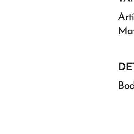
Art
Mat
DE
Bod